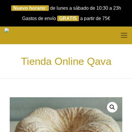
Nuevo horario:
de lunes a sábado de 10:30 a 23h
Gastos de envío
GRATIS
a partir de 75€
Tienda Online Qava