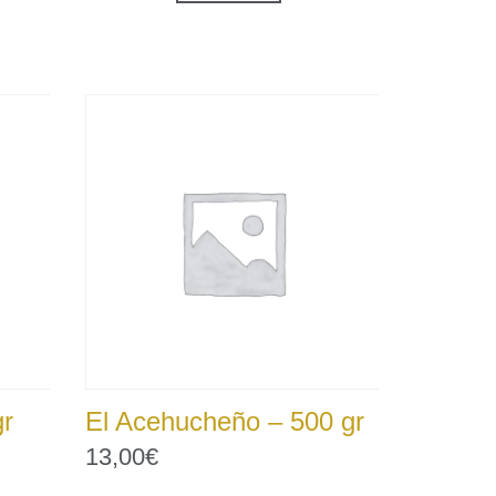
gr
El Acehucheño – 500 gr
13,00
€