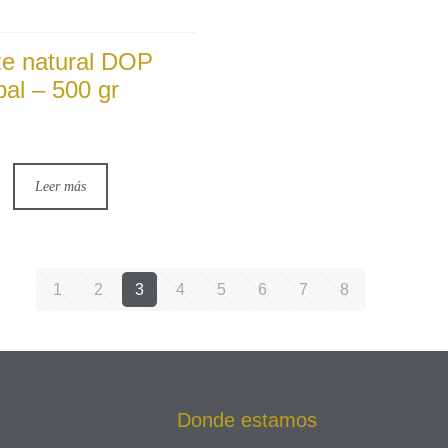
ze natural DOP
bal – 500 gr
Leer más
1
2
3
4
5
6
7
8
Donde estamos