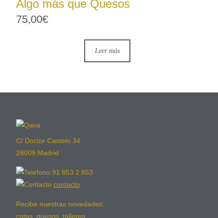
Algo más que Quesos
75,00
€
Leer más
C/ Doctor Castelo 34
28009 Madrid
91 853 2 853
contacto
Recibe nuestras novedades:
catas, quesos, talleres...